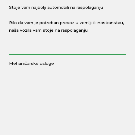
Stoje vam najbolji automobili na raspolaganju
Bilo da vam je potreban prevoz u zemlji ili inostranstvu,
naša vozila vam stoje na raspolaganju.
Mehaničarske usluge
Brza i kvalitetna opravka vašeg automobila
U našem servisu možete naći sve automehaničarske
usluge za vaše vozilo.