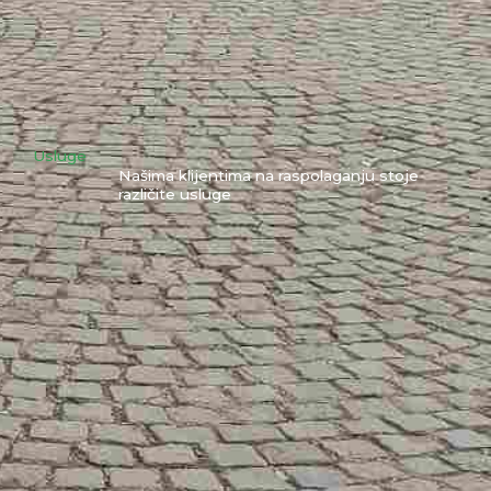
Usluge
Našima klijentima na raspolaganju stoje
različite usluge